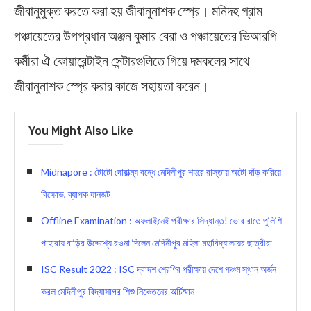
জীবানুমুক্ত করতে করা হয় জীবানুনাশক স্প্রে। মনিদহ গ্রাম
পঞ্চায়েতের উপপ্রধান অঞ্জন কুমার বেরা ও পঞ্চায়েতের ভিআরপি
কর্মীরা ঐ কোয়ারেন্টাইন সেন্টারগুলিতে গিয়ে দমকলের সাথে
জীবানুনাশক স্প্রে করার কাজে সহায়তা করেন।
You Might Also Like
Midnapore : টোটো দৌরাত্ম্য বন্ধে মেদিনীপুর শহরে রাস্তায় অটো দাঁড় করিয়ে
বিক্ষোভ, ব্যাপক যানজট
Offline Examination : অফলাইনেই পরীক্ষার সিদ্ধান্ত! ভোর রাতে পুলিশি
পাহারায় বাড়ির উদ্দেশ্যে রওনা দিলেন মেদিনীপুর মহিলা মহাবিদ্যালয়ের ছাত্রীরা
ISC Result 2022 : ISC দ্বাদশ শ্রেণির পরীক্ষায় দেশে পঞ্চম স্থান অর্জন
করল মেদিনীপুর বিদ্যাসাগর শিশু নিকেতনের অর্চিষ্মান