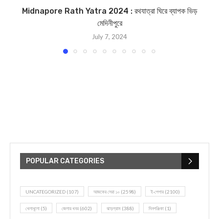
Midnapore Rath Yatra 2024 : রথযাত্রা ঘিরে ব্যাপক ভিড়
মেদিনীপুরে
July 7, 2024
POPULAR CATEGORIES
UNCATEGORIZED
(107)
আজকের সেরা ১০
(2598)
ই-পেপার
(2100)
খেলাধূলো
(5)
জেলার খবর
(602)
ঝাড়গ্রাম
(388)
দিনপঞ্জিকা
(1)