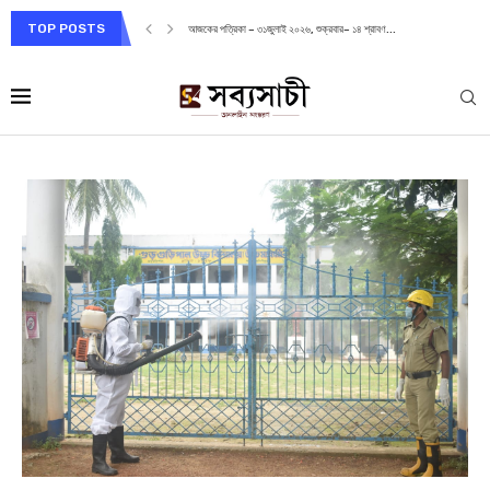
TOP POSTS
আজকের পত্রিকা – ৩১জুলাই ২০২৬, শুক্রবার– ১৪ শ্রাবণ...