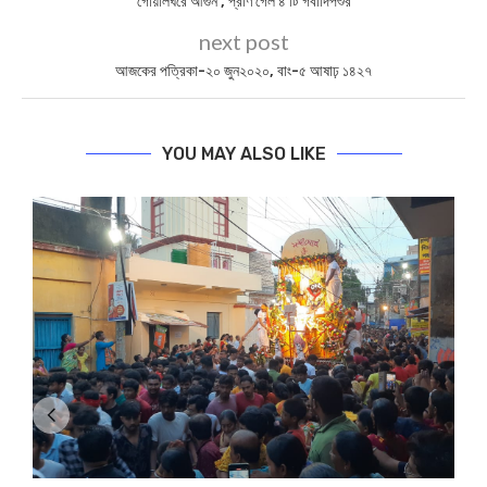
গোয়ালঘরে আগুন , প্রাণ গেল ৪ টি গবাদিপশুর
next post
আজকের পত্রিকা-২০ জুন২০২০, বাং-৫ আষাঢ় ১৪২৭
YOU MAY ALSO LIKE