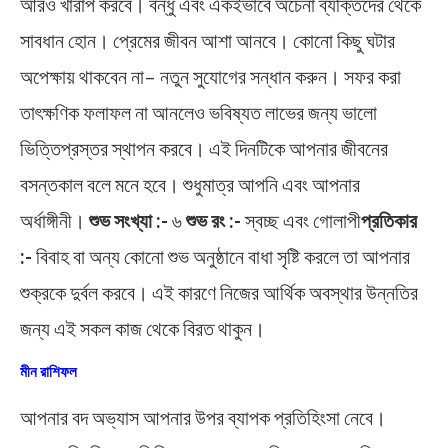
আরও খারাপ করবে। বন্ধু এবং একইভাবে অচেনা ব্যক্তিদের থেকে
সাবধান হোন। প্রেমের জীবন আশা আনবে। কোনো কিছু ঘটার
অপেক্ষায় থাকবেন না– নতুন সুযোগের সন্ধান করুন। সফর করা
তাৎক্ষণিক ফলাফল না আনলেও ভবিষ্যত লাভের জন্য ভালো
ভিত্তিপ্রস্তর স্থাপন করবে। এই দিনটিকে আপনার জীবনের
বসন্তকাল বলে মনে হবে। শুধুমাত্র আপনি এবং আপনার
অর্ধাঙ্গীনী।
শুভ সংখ্যা :-
৬
শুভ রং :-
স্বচ্ছ এবং গোলাপী
প্রতিকার
:-
বিবাহ বা অন্য কোনো শুভ অনুষ্ঠানে বাধা সৃষ্টি করলে তা আপনার
শুক্রকে দুর্বল করবে। এই কারণে নিজের আর্থিক অবস্থার উন্নতির
জন্য এই সকল কাজ থেকে বিরত থাকুন।
মীন রাশিফল
আপনার বদ অভ্যাস আপনার উপর ব্যাপক প্রতিহিংসা নেবে।