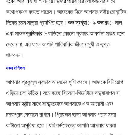
হবেন আর এই খালি সময়ে নিজের পরিবারের লোকজনের সাথে
কথোপকথন করতে পারেন। আজকের দিনে আপনার সঙ্গীর রোমান্টিক
দিকের চরম মাত্রা প্রদর্শিত হবে।
শুভ সংখ্যা :-
৯
শুভ রং :-
লাল
এবং মারুন
প্রতিকার :-
বাড়িতে কোনো প্রকার আবর্জনা সঞ্চয় হতে
দেবেন না, এর ফলে আপনি পারিবারিক জীবনে সুখী ও তৃপ্ত
থাকবেন।
মকর রাশিফল
আপনার প্রফুল্ল স্বভাব অন্যদের খুশি করবে। আজকে বিনিয়োগ
এড়িয়ে চলা উচিত। মনে হচ্ছে সিনেমা-থিয়েটারে সন্ধ্যাযাপন বা
আপনার স্ত্রীর সাথে সান্ধ্যভোজ আপনাকে এক আয়েসী এবং
চমকপ্রদ মেজাজে রাখবে। প্রিয়জন ছাড়া আপনার পক্ষে সময়
কাটানো অসুবিধা হবে। যদি কর্মক্ষেত্রে আপনি আপনার ধারনা